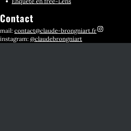
Enquête en free-Lens
Contact
mail:
contact@claude-brongniart.fr
instagram:
@claudebrongniart