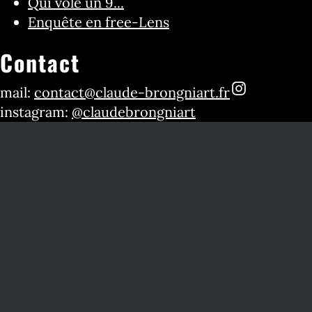
Qui vole un 9...
Enquête en free-Lens
Contact
mail:
contact@claude-brongniart.fr
instagram:
@claudebrongniart