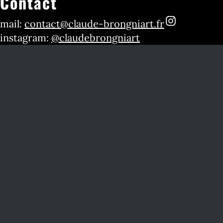
Contact
mail:
contact@claude-brongniart.fr
instagram:
@claudebrongniart