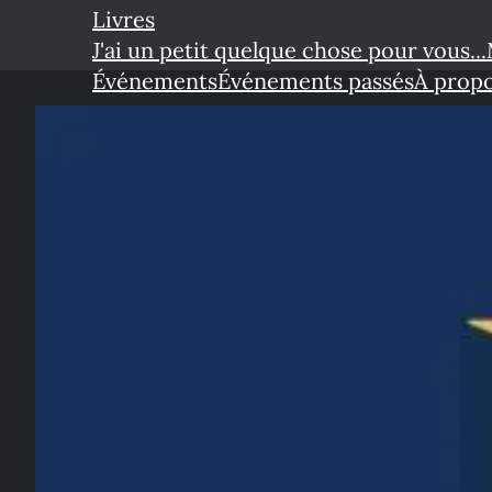
Livres
J'ai un petit quelque chose pour vous...
Événements
Événements passés
À prop