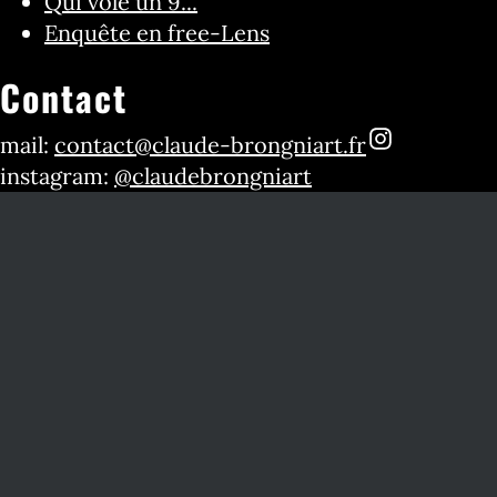
Qui vole un 9...
Enquête en free-Lens
Contact
mail:
contact@claude-brongniart.fr
instagram:
@claudebrongniart