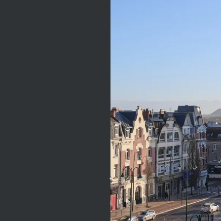
free-Lens
Pendant le vernissage
d’une exposition
consacrée à l’histoire
de la mine, un homme
d'affaires, mécène et
candidat à la mairie, est
retrouvé assassiné au
musée du Louvre-Lens.
Le même jour,
débarque en ville un
jeune Sicilien,
déterminé à venger
dans le sang l’honneur
de son père, décédé