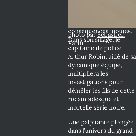
dans une kyrielle de
péripéties, parfois
tragiques et aux
conséquences inouïes.
photo par
Sebastien
Dans son sillage, le
Varin
capitaine de police
Arthur Robin, aidé de sa
dynamique équipe,
multipliera les
investigations pour
démêler les fils de cette
rocambolesque et
mortelle série noire.
Une palpitante plongée
dans l’univers du grand