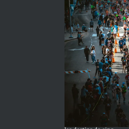
Au commissariat
central de Lille, le
capitaine de police
Arthur Robin débute
une permanence de
nuit, qu’il espère
tranquille. Au même
moment, quelque 20
000 coureurs, parmi
lesquels la ministre des
Sports, s’élancent sur la
ligne de départ du
Marathon de Lille
Métropole. Au cours de
ces 42,195 kilomètres,