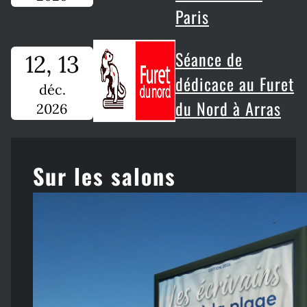
Paris
Séance de
12, 13
dédicace au Furet
déc.
du Nord à Arras
2026
Sur les salons