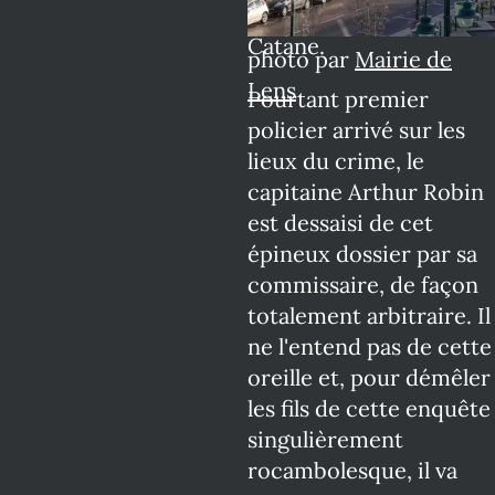
deux mois plus tôt à
Catane.
photo par
Mairie de
Lens
Pourtant premier
policier arrivé sur les
lieux du crime, le
capitaine Arthur Robin
est dessaisi de cet
épineux dossier par sa
commissaire, de façon
totalement arbitraire. Il
ne l'entend pas de cette
oreille et, pour démêler
les fils de cette enquête
singulièrement
rocambolesque, il va