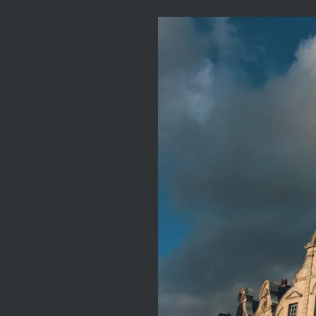
J'ai un
petit
quelque
chose pour
vous...
Arthur Robin,
fraîchement promu
dans un service de