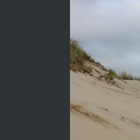
Qui vole un
9...
Alors qu’il se promène
sur les sentiers
verdoyants du Mont
Saint-Frieux, Gabin, un
alerte trentenaire,
découvre dans les
fourrés un mystérieux
objet, en forme de 9.
Après mûres réflexions,
il décide de l’emporter.
Ce geste, pourtant
anodin, l’entraînera