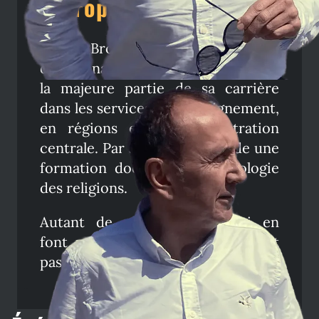
À propos de l'auteur
Claude Brongniart est commandant
divisionnaire de police. Il a effectué
la majeure partie de sa carrière
dans les services de renseignement,
en régions et en administration
centrale. Par ailleurs, il possède une
formation doctorale en sociologie
des religions.
Autant de connaissances qui en
font un auteur de polar précis et
passionnant.