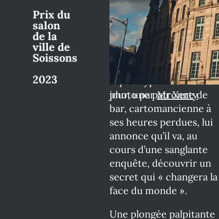
renseignement à Arras,
Prix du 
salon 
se voit confier la
de la 
mission d’infiltrer un
ville de 
groupe sectaire qui
Soissons

prédit l’imminence de
2023
l’Apocalypse. Le même
jour, une patronne de
photo par
Mr Xerty
bar, cartomancienne à
ses heures perdues, lui
annonce qu’il va, au
cours d’une sanglante
enquête, découvrir un
secret qui « changera la
face du monde ».
Une plongée palpitante