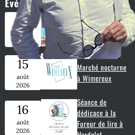
Événements à venir
2
Salon du livre à
Cayeux-sur-Mer
août
2026
15
Marché nocturne
à Wimereux
août
2026
Séance de
16
dédicace à la
Fureur de lire à
août
2026
Hardelot