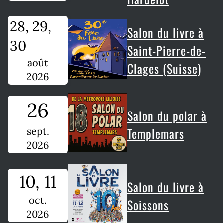
28, 29,
Salon du livre à
30
Saint-Pierre-de-
août
Clages (Suisse)
2026
26
Salon du polar à
Templemars
sept.
2026
10, 11
Salon du livre à
oct.
Soissons
2026