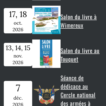
17, 18
Salon du livre à
oct.
Wimereux
2026
13, 14, 15
Salon du livre au
nov.
Touquet
2026
Séance de
7
dédicace au
Cercle national
déc.
des armées à
2026