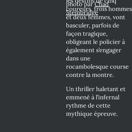
les destins de cinq
photo par
Chad
coureurs, trois hommes
Stembridge
et deux femmes, vont
basculer, parfois de
façon tragique,
obligeant le policier à
également s’engager
dans une
rocambolesque course
contre la montre.
Un thriller haletant et
emmené à l’infernal
rythme de cette
mythique épreuve.